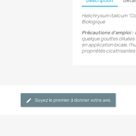
Description
Détai
Helichrysum italicum "Cor
Biologique
Précautions d'emploi :
v
quelque gouttes diluées 
en application locale, l'h
propriétés cicatrisantes 
Soyez le premier à donner votre avis