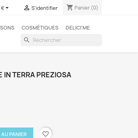
shopping_cart


Panier
(0)
 €
S'identifier
SSONS
COSMÉTIQUES
DELICI'ME
search
E IN TERRA PREZIOSA
favorite_border
 AU PANIER