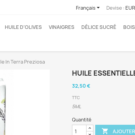

Français
Devise :
EUR
HUILE D'OLIVES
VINAIGRES
DÉLICE SUCRÉ
BOI
le In Terra Preziosa
HUILE ESSENTIELL
32,50 €
TTC
5ML
Quantité

AJOUTER